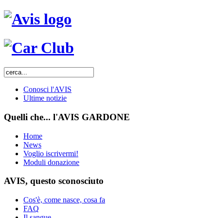
Conosci l'AVIS
Ultime notizie
Quelli che... l'AVIS GARDONE
Home
News
Voglio iscrivermi!
Moduli donazione
AVIS, questo sconosciuto
Cos'è, come nasce, cosa fa
FAQ
Il sangue